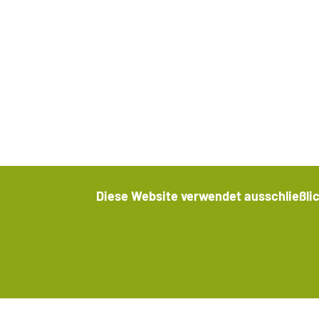
Hinweis zur Person der B
Diese Website verwendet ausschließlic
Internet-Dienstleistungsplattform:
diese Internet-Dienstleistungsplattform
wird von der eueco GmbH als alleinige und
unabhängige Anlagevermittlerin gem. § 2a
VermAnlG i.V.m. § 34f GewO betrieben.