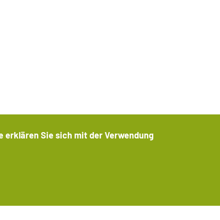
m und Anlagevermittlerin:
e erklären Sie sich mit der Verwendung
MÜZ Solarpark Verwaltungs GmbH
Schallfelder Straße 11
timmung zurückziehen
97511 Lülsfeld