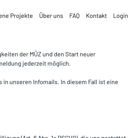
ene Projekte
Über uns
FAQ
Kontakt
Login
gkeiten der MÜZ und den Start neuer
meldung jederzeit möglich.
in unseren Infomails. In diesem Fall ist eine
igung (Art. 6 Abs. 1a DSGVO), die uns gestattet,