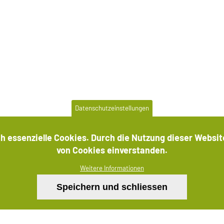
Datenschutzeinstellungen
etreiberin dieser Internet-Dienstleistungsplattfor
h essenzielle Cookies. Durch die Nutzung dieser Websit
von Cookies einverstanden.
Anbieter der Vermögensanlagen:
Weitere Informationen
Anbieterin der über diese Internet-
Speichern und schliessen
Zus
Dienstleistungsplattform von der eueco
GmbH vermittelten Vermögensanlagen ist
die MÜZ Solarpark Verwaltungs GmbH